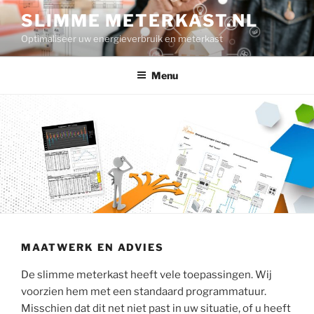
Ga
SLIMME METERKAST.NL
naar
Optimaliseer uw energieverbruik en meterkast
de
inhoud
Menu
MAATWERK EN ADVIES
De slimme meterkast heeft vele toepassingen. Wij
voorzien hem met een standaard programmatuur.
Misschien dat dit net niet past in uw situatie, of u heeft